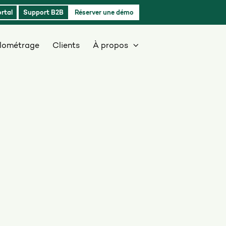
rtal
Support B2B
Réserver une démo
ilométrage
Clients
À propos