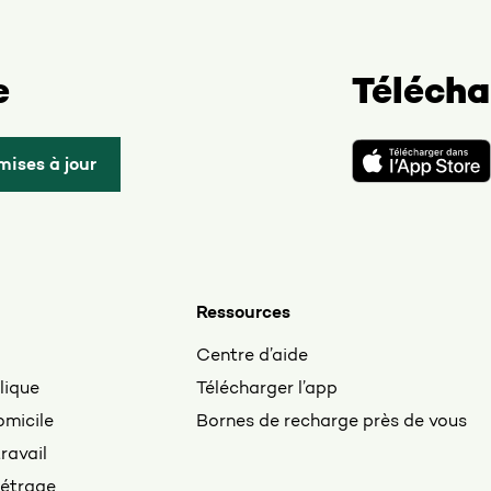
e
Télécha
mises à jour
Ressources
Centre d’aide
lique
Télécharger l’app
omicile
Bornes de recharge près de vous
ravail
métrage