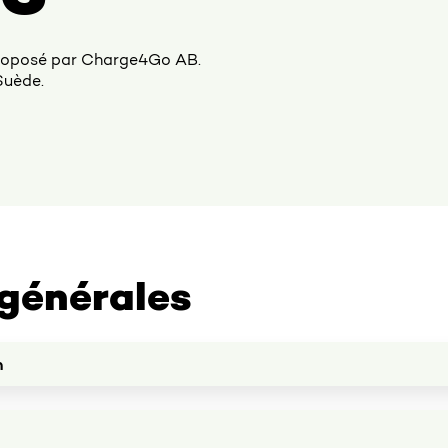
proposé par Charge4Go AB.
Suède.
générales
n