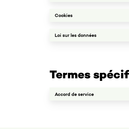
confidentialité
Cookies
Cookies
Loi
Loi sur les données
sur
les
données
Termes spécif
Accord
Accord de service
de
service