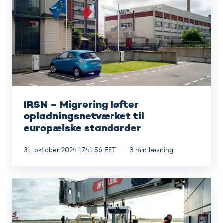
Migrering
løfter
opladningsnetværket
til
europæiske
standarder
IRSN – Migrering løfter
opladningsnetværket til
europæiske standarder
31. oktober 2024 17.41.56 EET
3 min læsning
BER
Lufthavn
Berlin
Brandenburg