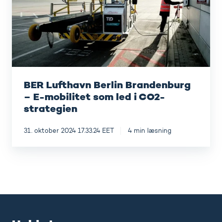
–
E-
mobilitet
som
led
i
CO2-
strategien
BER Lufthavn Berlin Brandenburg
– E-mobilitet som led i CO2-
strategien
31. oktober 2024 17.33.24 EET
4 min læsning