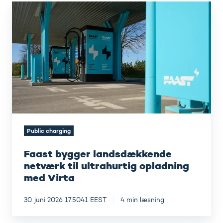
Faast
bygger
landsdækkende
netværk
til
ultrahurtig
opladning
med
Virta
Public charging
Faast bygger landsdækkende
netværk til ultrahurtig opladning
med Virta
30. juni 2026 17.50.41 EEST
4 min læsning