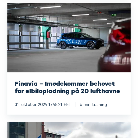
Finavia
–
Imødekommer
behovet
for
elbilopladning
på
20
lufthavne
Finavia – Imødekommer behovet
for elbilopladning på 20 lufthavne
31. oktober 2024 17.48.21 EET
6 min læsning
IRSN
–