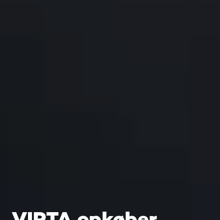
VIRTA opkøber