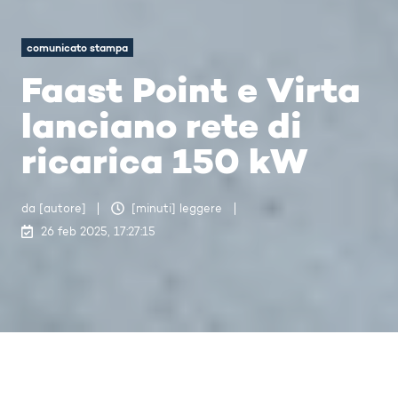
comunicato stampa
Faast Point e Virta
lanciano rete di
ricarica 150 kW
da [autore]
[minuti] leggere
26 feb 2025, 17:27:15
"Niente frustra di più un