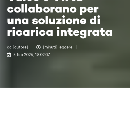
collaborano per
una soluzione di
ricarica integrata
da [autore]
[minuti] leggere
5 feb 2025, 18:02:07
Valeo e Virta sono liete di
formalizzare una partnership
volta a rafforzare le loro posizioni
nel crescente ecosistema dei