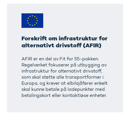
Forskrift
om
infrastruktur
for
alternativt
Forskrift om infrastruktur for
drivstoff
(AFIR)
alternativt drivstoff (AFIR)
AFIR er en del av Fit for 55-pakken.
Regelverket fokuserer på utbygging av
infrastruktur for alternativt drivstoff,
som skal støtte alle transportformer i
Europa, og krever at elbilsjåfører enkelt
skal kunne betale på ladepunkter med
betalingskort eller kontaktløse enheter.