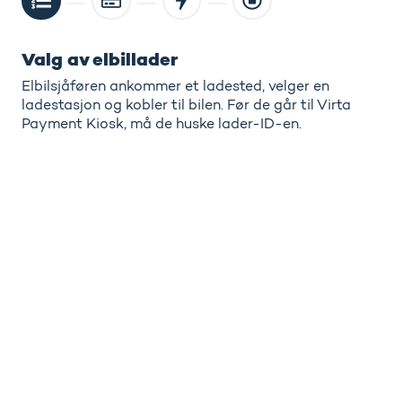
Valg av elbillader
Elbilsjåføren ankommer et ladested, velger en
ladestasjon og kobler til bilen. Før de går til Virta
Payment Kiosk, må de huske lader-ID-en.
I s
inn
sik
ter
spe
fra