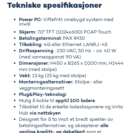
Tekniske spesifikasjoner
Power PC:
Viftefritt innebygd system med
Intel©
Skjerm:
7
,0" TFT (1024x600) PCAP Touch
Betalingsterminal:
PAX IM30
Tilkobling:
4G eller Ethernet LAN
RJ-45
Driftsspenning
: 230 VAC, 50 Hz - ca. 40 W
(med varmeapparat 90 VA)
Dimensjoner:
H450 x B265 x D200 mm, H1444
mm (med stolpe)
Vekt:
13 kg (25 kg med stolpe)
Monteringsalternativer:
Stolpe- eller
veggmonteringssett
Plug&Play-teknologi
opptil 100 ladere
Mulig å koble til
Tilkoblet til de enkelte ladestasjonene og Virta
via nettskyen
Hub
Designet for å ta imot et bredt spekter av
alle
betalingsalternativer, og aksepterer
vanlige kreditt- og debetkort
som er