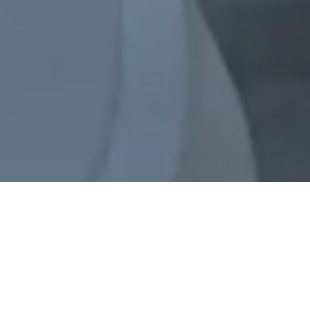
Rechargez votre véhicule sur
plus de 800 000 points de
charge publics
En collaboration avec nos partenaires du réseau
Virta Network et nos partenaires d'itinérance, nous