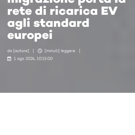
rete di ricarica EV
agli standard
europei
da [autore]
[minuti] leggere
1 ago 2024, 10:15:00
Leggete come l'approccio
proattivo di Virta ha conquistato
la fiducia di IRSN con la