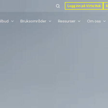
Logg inn på Virta Hub
S
ilbud
Bruksområder
Ressurser
Om oss