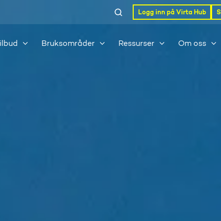
Logg inn på Virta Hub
S
ilbud
Bruksområder
Ressurser
Om oss