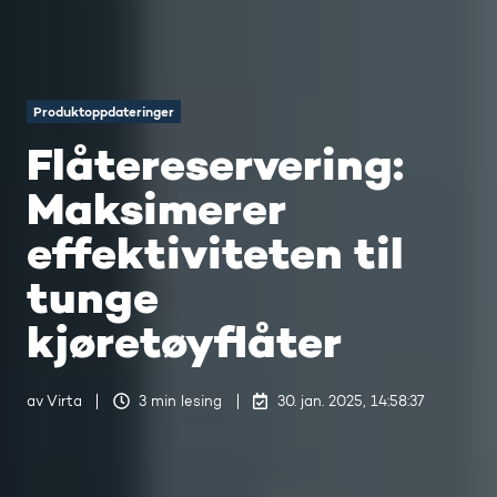
Produktoppdateringer
Flåtereservering:
Maksimerer
effektiviteten til
tunge
kjøretøyflåter
av
Virta
3 min lesing
30. jan. 2025, 14:58:37