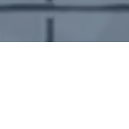
Home >
Product >
AC laadstations
Vind de perfecte
AC-lader voor
jouw behoeften
Bij een AC-station kunnen elektrische voertuigen
meerdere uren worden opgeladen met een vermogen
tot 22 kW.