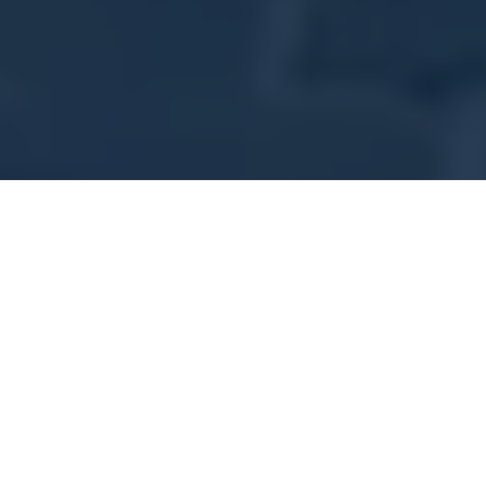
Home >
Gebruikssituaties >
Opladen op de werkplek
+60% van de EV-
bestuurders verwacht
op het werk te laden
Steeds meer mensen stappen over op EV's en willen