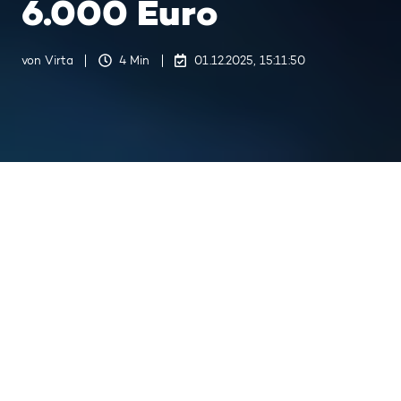
6.000 Euro
von
Virta
4 Min
01.12.2025, 15:11:50
Letztes Update am 19.01.2026, 17:14:21
Die E-Auto-Förderung ist zurück mit bis zu 6.000 Euro
3
:
59
Die Elektromobilität in
Deutschland steht vor einem
neuen Aufschwung. Nach dem