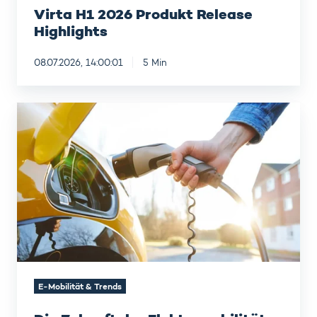
Virta H1 2026 Produkt Release
Highlights
08.07.2026, 14:00:01
5 Min
Die
Zukunft
der
Elektromobilität
-
Aktuelle
Prognosen
der
IEA
E-Mobilität & Trends