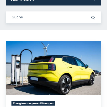
Lastmanagement
und
Batteriespeicher:
Schnellladenetzwerke
skalieren
Energiemanagementlösungen