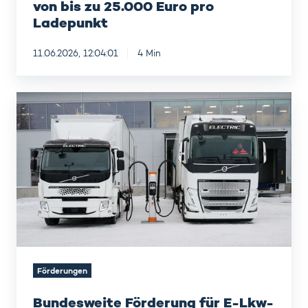
von bis zu 25.000 Euro pro
Ladepunkt
11.06.2026, 12:04:01
4 Min
Bundesweite
Förderung
für
E-
Lkw-
Ladeinfrastruktur:
Bis
zu
500
Euro
pro
kW
Förderungen
Bundesweite Förderung für E-Lkw-