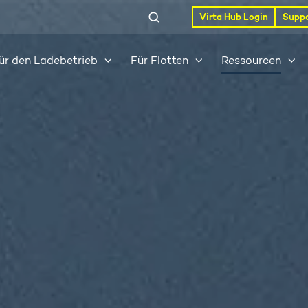
Virta Hub Login
Suppo
ür den Ladebetrieb
Für Flotten
Ressourcen