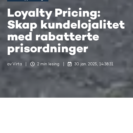
Loyalty Pricing:
Skap kundelojalitet
med rabatterte
prisordninger
av
Virta
2 min lesing
30. jan. 2025, 14:38:31
Sist oppdatert den 30. jan. 2025, 14:51:23
Når lading av elbiler blir stadig