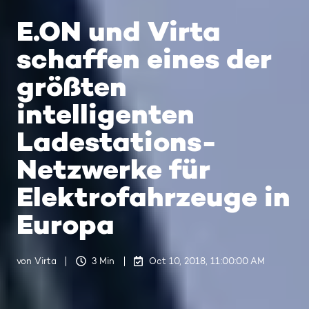
E.ON und Virta
schaffen eines der
größten
intelligenten
Ladestations-
Netzwerke für
Elektrofahrzeuge in
Europa
von
Virta
3 Min
Oct 10, 2018, 11:00:00 AM