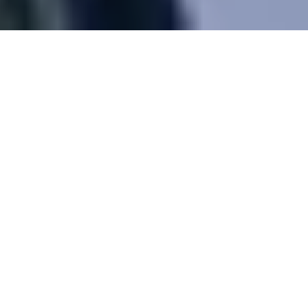
Europas führendes Energieunternehmen
E.ON SE
und das finnische Unternehmen
Virta Ltd, das sich mit dem intelligenten
Laden von Elektrofahrzeugen
beschäftigt, haben eine Vereinbarung
über eine globale operative
Zusammenarbeit unterzeichnet. Ziel ist
die Vernetzung Tausender intelligenter
Ladestationen für Nutzer von
Elektrofahrzeugen in ganz Europa.
E.ON mit seiner europaweiten Präsenz in Verbindung
mit der führenden Ladetechnologie von Virta werden
eines der größten und dichtesten Ladestations-