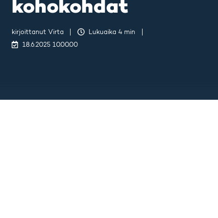
kohokohdat
kirjoittanut
Virta
Lukuaika 4 min
18.6.2025 10.00.00
Last updated on 18.6.2025 10.00.02
Viime kuukausina tiimimme on
keskittynyt rakentamaan
tuoteominaisuuksia ja -
ominaisuuksia, jotka helpottavat
asiakkaidemme arkea.