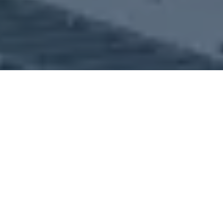
Etusivu >
Käyttötapaukset >
Raskaan kaluston lataus
Vaivaton
latausratkaisu
sähköiseen
ammattiliikenteeseen
Raskaat hyötyajoneuvot aiheuttavat yli