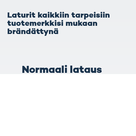
Laturit kaikkiin tarpeisiin
tuotemerkkisi mukaan
brändättynä
Normaali lataus
Nopea lataus
Suurteholataus
Megawatin
latausjärjestelmä