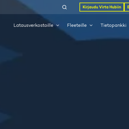
Kirjaudu Virta Hubiin
Latausverkostoille
Fleeteille
Tietopankki