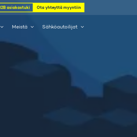
B2B asiakastuki
Ota yhteyttä myyntiin
Meistä
Sähköautoilijat