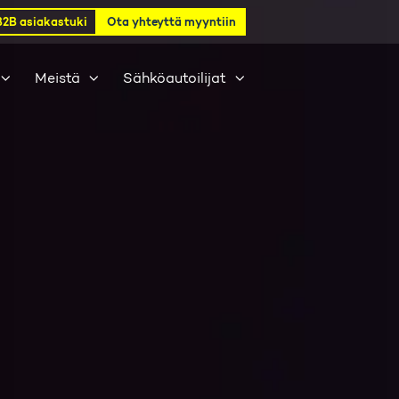
B2B asiakastuki
Ota yhteyttä myyntiin
Meistä
Sähköautoilijat