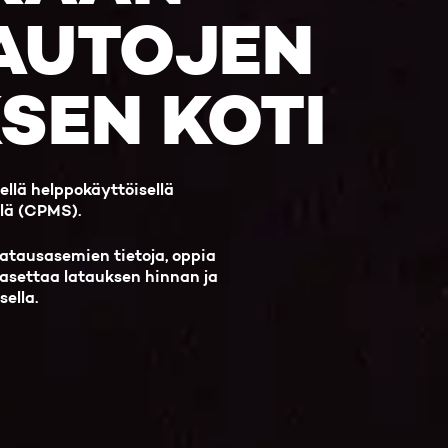
AUTOJEN
SEN KOTI
llä helppokäyttöisellä
llä (CPMS).
 latausasemien tietoja, oppia
 asettaa latauksen hinnan ja
sella.