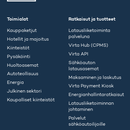
Toimialat
Ratkaisut ja tuotteet
Kauppaketjut
Latausliiketoiminta
palveluna
Hotellit ja majoitus
Virta Hub (CPMS)
Kiinteistöt
Virta API
Pysäköinti
Sähköauton
Huoltoasemat
latausasemat
Autoteollisuus
Maksaminen ja laskutus
Energia
Virta Payment Kiosk
Julkinen sektori
Energianhallintaratkaisut
Kaupalliset kiinteistöt
Latausliiketoiminnan
johtaminen
Palvelut
sähköautoilijoille