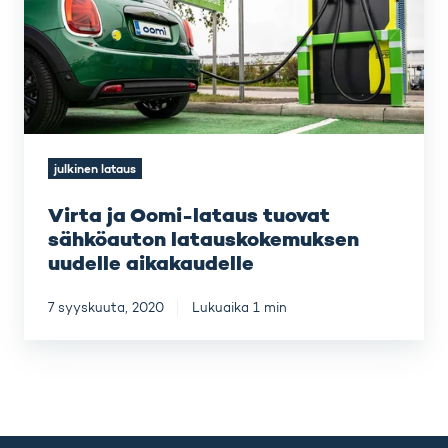
uudelle
aikakaudelle
julkinen lataus
Virta ja Oomi-lataus tuovat
sähköauton latauskokemuksen
uudelle aikakaudelle
7 syyskuuta, 2020
Lukuaika 1 min