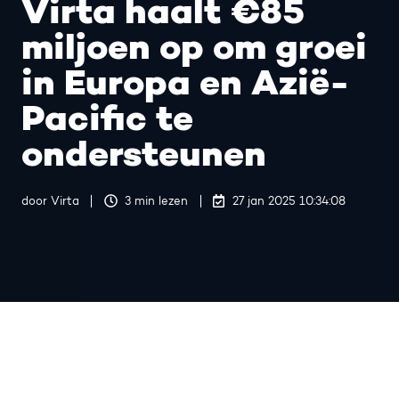
Virta haalt €85
miljoen op om groei
in Europa en Azië-
Pacific te
ondersteunen
door Virta
3 min lezen
27 jan 2025 10:34:08
Het in Finland gevestigde Virta
Ltd, een wereldleider in de