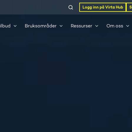
Logg inn på Virta Hub
S
ilbud
Bruksområder
Ressurser
Om oss