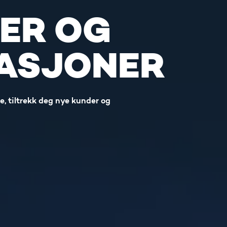
ER OG
NASJONER
ine, tiltrekk deg nye kunder og