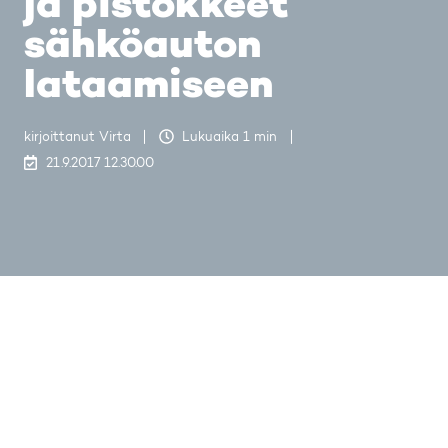
ja pistokkeet
sähköauton
lataamiseen
kirjoittanut
Virta
Lukuaika 1 min
21.9.2017 12.30.00
Last updated on 29.4.2019 16.28.50
Piuhat, pistokkeet ja liittimet – sähköauton
lataamiseen löytyy monta eri tapaa.
Laitteiden ja johtojen määrästä ei kannata