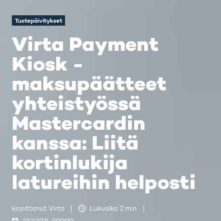
Tuotepäivitykset
Virta Payment
Kiosk -
maksupäätteet
yhteistyössä
Mastercardin
kanssa: Liitä
kortinlukija
latureihin helposti
kirjoittanut
Virta
Lukuaika 2 min