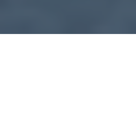
Homepage >
Produit >
Stations de recharge
Bornes personnalisables pour
tous vos besoins
Recharge
standard