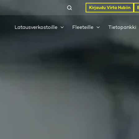
Kirjaudu Virta Hubiin
Latausverkostoille
Fleeteille
Tietopankki