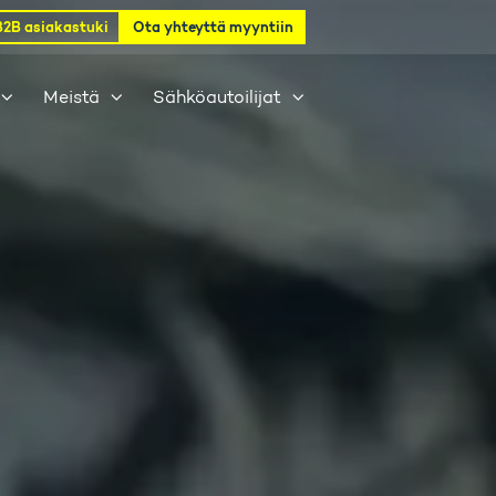
B2B asiakastuki
Ota yhteyttä myyntiin
Meistä
Sähköautoilijat