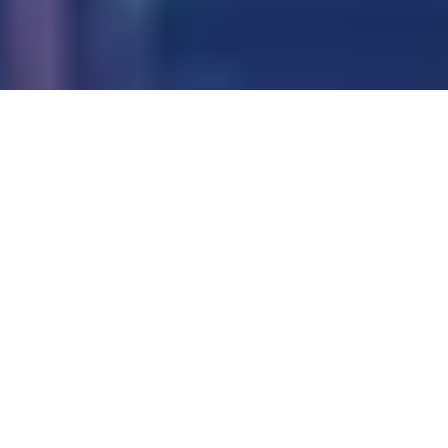
L'OCPP 2.0.1 : avantages pour l'écosystème de véhicules électriques
10
:
36
L'
OCPP 2.0.1
constitue une
avancée majeure dans l'évolution
de l'infrastructure de recharge
de véhicules électriques, en
apportant des améliorations
significatives en matière de
sécurité, d'interopérabilité et de
fonctionnalité.