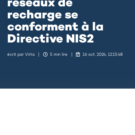
réseaux de
recharge se
conforment à la
Directive NIS2
écrit par
Virta
5 min lire
16 oct. 2024, 12:15:48
Cybersécurité : conformité des réseaux de recharge à la Directive NIS2
8
:
23
La digitalisation des activités de