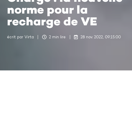
norme pour la
recharge de VE
écrit par
Virta
2 min lire
28 nov. 2022, 09:15:00
Dernière mise à jour 20 févr. 2025, 13:26:42
La technologie évolue
constamment pour améliorer
l'expérience de recharge pour les
électro-automobilistes. Pour