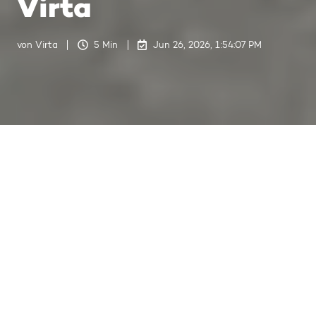
Virta
von
Virta
5 Min
Jun 26, 2026, 1:54:07 PM
Faast – Aufbau eines landesweiten ultraschnellen Ladenetzes mit Virta
7
:
54
Faast baut in Finnland ein
landesweites ultraschnelles DC-
Ladenetz auf – mit einem klaren
Versprechen: verlässliche
Ladeleistung. Mit Virta als