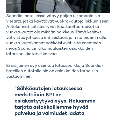
Scandic-hotelleissa yöpyy paljon ulkomaalaisia
vieraita, jotka käyttävät vuokra-autoja liikkumiseen.
Autokannat sähköistyvät kauttaaltaan, eivätkä
vuokra-autot ole mikään poikkeus. Tämä kehitys
vahvistuu jatkossa entisestään, ja mitä pidemmälle
vuokra-autokannat sähköistyvät, sitä enemmän
myös Scandicin ulkomaalaisten asiakkaiden
latauspaikkatarve kasvaa.
Ensisijainen syy asentaa latauspaikkoja Scandic-
hotellien autotalleihin on asiakkaiden tarpeisiin
vastaaminen.
“Sähköautojen latauksessa
merkittävin KPI on
asiakastyytyväisyys. Haluamme
tarjota asiakkaillemme hyvää
palvelua ja valmiudet ladata