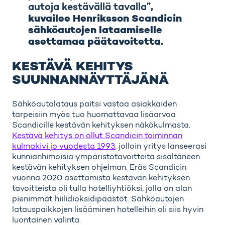
autoja kestävällä tavalla”
,
kuvailee Henriksson Scandicin
sähköautojen lataamiselle
asettamaa päätavoitetta.
KESTÄVÄ KEHITYS
SUUNNANNÄYTTÄJÄNÄ
Sähköautolataus paitsi vastaa asiakkaiden
tarpeisiin myös tuo huomattavaa lisäarvoa
Scandicille kestävän kehityksen näkökulmasta.
Kestävä kehitys on ollut Scandicin toiminnan
kulmakivi jo vuodesta 1993
, jolloin yritys lanseerasi
kunnianhimoisia ympäristötavoitteita sisältäneen
kestävän kehityksen ohjelman. Eräs Scandicin
vuonna 2020 asettamista kestävän kehityksen
tavoitteista oli tulla hotelliyhtiöksi, jolla on alan
pienimmät hiilidioksidipäästöt. Sähköautojen
latauspaikkojen lisääminen hotelleihin oli siis hyvin
luontainen valinta.