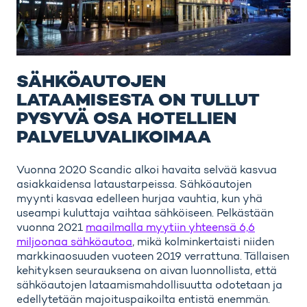
SÄHKÖAUTOJEN
LATAAMISESTA ON TULLUT
PYSYVÄ OSA HOTELLIEN
PALVELUVALIKOIMAA
Vuonna 2020 Scandic alkoi havaita selvää kasvua
asiakkaidensa lataustarpeissa. Sähköautojen
myynti kasvaa edelleen hurjaa vauhtia, kun yhä
useampi kuluttaja vaihtaa sähköiseen. Pelkästään
vuonna 2021
maailmalla myytiin yhteensä 6,6
miljoonaa sähköautoa
, mikä kolminkertaisti niiden
markkinaosuuden vuoteen 2019 verrattuna. Tällaisen
kehityksen seurauksena on aivan luonnollista, että
sähköautojen lataamismahdollisuutta odotetaan ja
edellytetään majoituspaikoilta entistä enemmän.