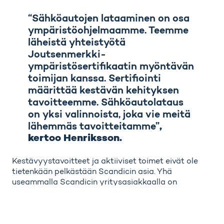
“Sähköautojen lataaminen on osa
ympäristöohjelmaamme. Teemme
läheistä yhteistyötä
Joutsenmerkki-
ympäristösertifikaatin myöntävän
toimijan kanssa. Sertifiointi
määrittää kestävän kehityksen
tavoitteemme. Sähköautolataus
on yksi valinnoista, joka vie meitä
lähemmäs tavoitteitamme”
,
kertoo Henriksson.
Kestävyystavoitteet ja aktiiviset toimet eivät ole
tietenkään pelkästään Scandicin asia. Yhä
useammalla Scandicin yritysasiakkaalla on
laajamittaisia kestävän kehityksen ohjelmia. Näihin
ohjelmiin kuuluu yritysten autokantojen
sähköistäminen, minkä seurauksena yritysasiakkaat
kysyvät yhä useammin sähköautojen