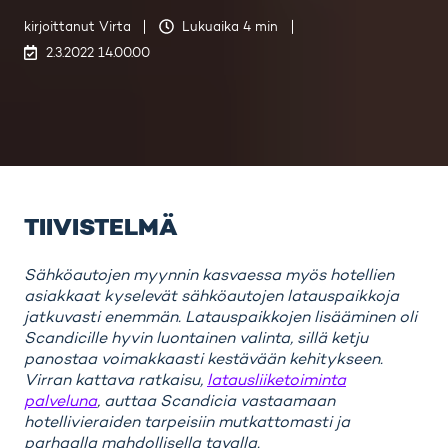
kirjoittanut
Virta
Lukuaika 4 min
2.3.2022 14.00.00
TIIVISTELMÄ
Sähköautojen myynnin kasvaessa myös hotellien
asiakkaat kyselevät sähköautojen latauspaikkoja
jatkuvasti enemmän. Latauspaikkojen lisääminen oli
Scandicille hyvin luontainen valinta, sillä ketju
panostaa voimakkaasti kestävään kehitykseen.
Virran kattava ratkaisu,
latausliiketoiminta
palveluna
, auttaa Scandicia vastaamaan
hotellivieraiden tarpeisiin mutkattomasti ja
parhaalla mahdollisella tavalla.