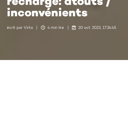
recharge: atouts /
inconvénients
écrit par
Virta
4 min lire
20 oct. 2023, 17:24:45
Dernière mise à jour 7 mai 2024, 16:46:40
Avec l'essor des véhicules
électriques, la fourniture d'un
service de recharge peut devenir
une activité commerciale très
intéressante.