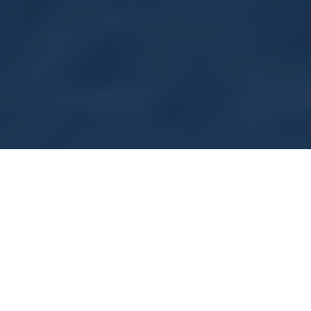
Hem >
Användningsområden >
Ultrasnabbladdning
Öka
intäkterna
från laddning