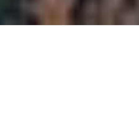
Der schwedische
Ladestationsbetreiber Nimbnet
und Virta arbeiten gemeinsam an
einem Ladenetz speziell für
elektrische Schwerlastfahrzeuge
in Schweden. Nimbnet kann dabei
nicht nur auf die zahlreichen
Funktionen des Backends von
Virta zurückgreifen, sondern
auch auf die intelligenten
Lösungen für das